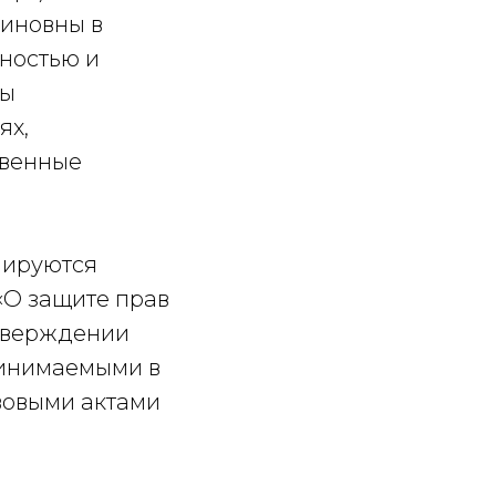
иновны в
ностью и
ны
ях,
твенные
лируются
«О защите прав
утверждении
ринимаемыми в
вовыми актами