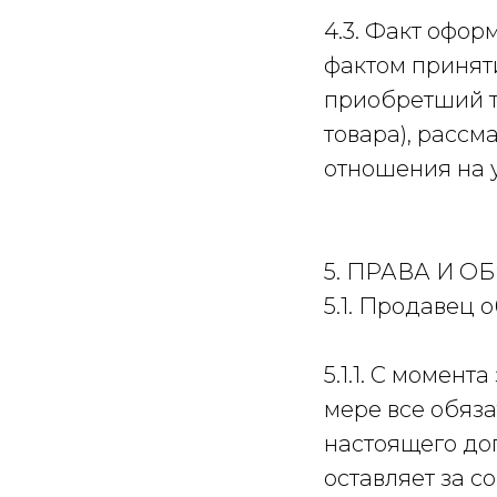
4.3. Факт офо
фактом принят
приобретший т
товара), рассм
отношения на 
5. ПРАВА И 
5.1. Продавец о
5.1.1. С момен
мере все обяза
настоящего до
оставляет за с