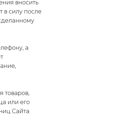
ения вносить
 в силу после
 сделанному
елефону, а
т
ание,
я товаров,
а или его
ниц Сайта