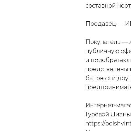
составной нео
Продавец — ИП
Покупатель — 
публичную офе
и приобретающ
представлены н
бытовых и друг
предпринимате
Интернет-мага
Гуровой Дианы
https://bolshv