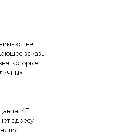
ринимающее
щающее заказы
на, которые
 личных,
одавца ИП
нет адресу
онятия