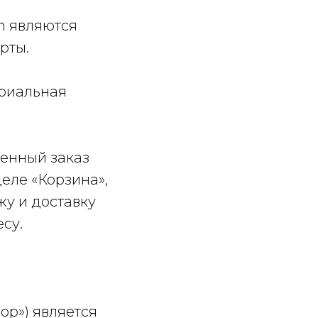
om являются
рты.
ериальная
енный заказ
еле «Корзина»,
жу и доставку
су.
ор») является