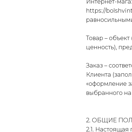
Интернет-магаз
https://bolshv
равносильными 
Товар – объект
ценность), пр
Заказ – соотв
Клиента (запол
«оформление з
выбранного на
2. ОБЩИЕ ПО
2.1. Настоящая