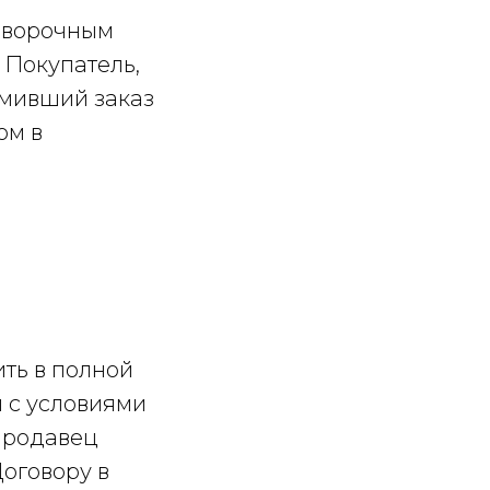
говорочным
 Покупатель,
рмивший заказ
ом в
ить в полной
и с условиями
Продавец
Договору в