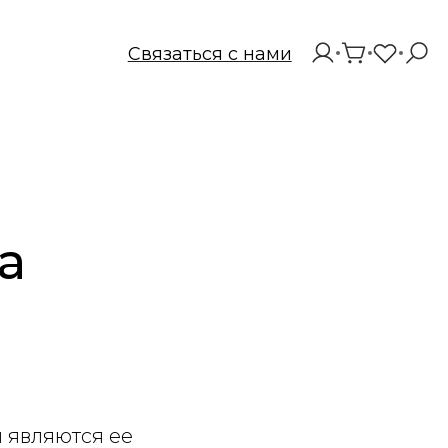
Связаться с нами
а
 являются ее