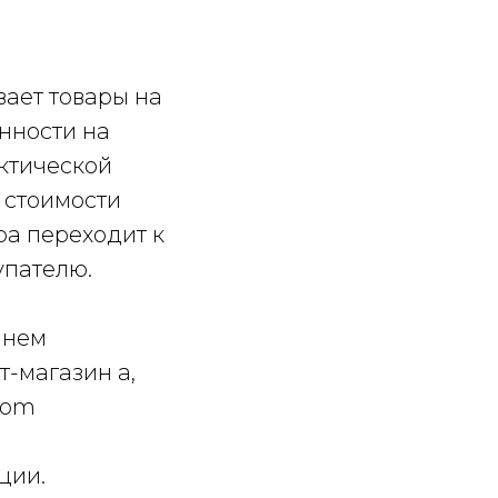
вает товары на
енности на
ктической
 стоимости
ра переходит к
упателю.
ннем
-магазин а,
com
ции.