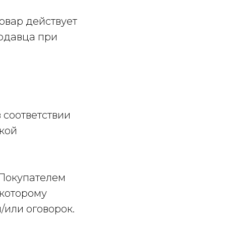
овар действует
родавца при
в соответствии
ской
 Покупателем
 которому
/или оговорок.