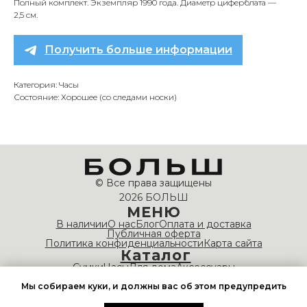
Полный комплект. Экземпляр 1990 года. Диаметр циферблата —
2,5 см.
Получить больше информации
Категория: Часы
Состояние: Хорошее (со следами носки)
© Все права защищены
2026 БОЛЬШ
МЕНЮ
В наличии
О нас
Блог
Оплата и доставка
Публичная оферта
Политика конфиденциальности
Карта сайта
Каталог
Сумки
Часы
Для дома
Аксессуары
НАШИ КОНТАКТЫ
Мы собираем куки, и должны вас об этом предупредить
info@bolshvintage.com
Время работы: 10:00 — 20:00