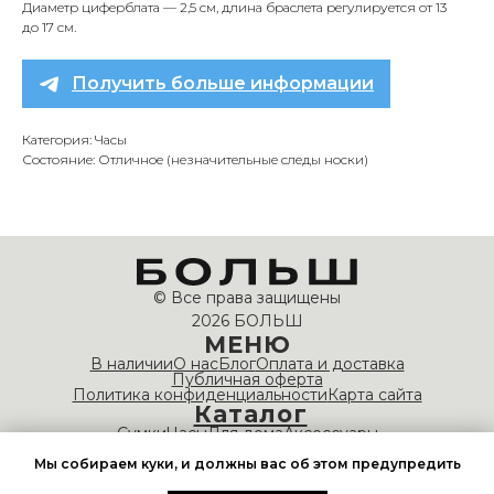
Диаметр циферблата — 2,5 см, длина браслета регулируется от 13
до 17 см.
Получить больше информации
Категория: Часы
Состояние: Отличное (незначительные следы носки)
© Все права защищены
2026 БОЛЬШ
МЕНЮ
В наличии
О нас
Блог
Оплата и доставка
Публичная оферта
Политика конфиденциальности
Карта сайта
Каталог
Сумки
Часы
Для дома
Аксессуары
НАШИ КОНТАКТЫ
Мы собираем куки, и должны вас об этом предупредить
info@bolshvintage.com
Время работы: 10:00 — 20:00