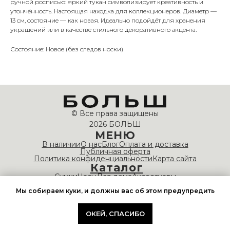
ручной росписью: яркий тукан символизирует креативность и
утончённость. Настоящая находка для коллекционеров. Диаметр —
13 см, состояние — как новая. Идеально подойдёт для хранения
украшений или в качестве стильного декоративного акцента.
Состояние: Новое (без следов носки)
© Все права защищены
2026 БОЛЬШ
МЕНЮ
В наличии
О нас
Блог
Оплата и доставка
Публичная оферта
Политика конфиденциальности
Карта сайта
Каталог
Сумки
Часы
Для дома
Аксессуары
НАШИ КОНТАКТЫ
Мы собираем куки, и должны вас об этом предупредить
info@bolshvintage.com
Время работы: 10:00 — 20:00
ОКЕЙ, СПАСИБО