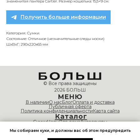
знаменитая пантера Cartier. Размер кошелька: 15,5×9 см.
Получить больше информации
Категория: Сумки
Состояние: Отличное (незначительные следы носки)
ШxВxГ: 290x220x65 мм
© Все права защищены
2026 БОЛЬШ
МЕНЮ
В наличии
О нас
Блог
Оплата и доставка
Публичная оферта
Политика конфиденциальности
Карта сайта
Каталог
Сумки
Часы
Для дома
Аксессуары
НАШИ КОНТАКТЫ
Мы собираем куки, и должны вас об этом предупредить
info@bolshvintage.com
Время работы: 10:00 — 20:00