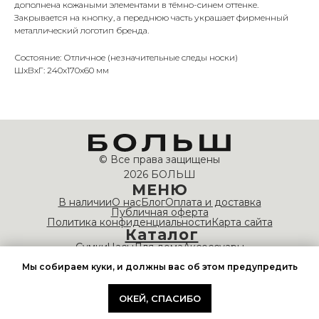
дополнена кожаными элементами в тёмно-синем оттенке.
Закрывается на кнопку, а переднюю часть украшает фирменный
металлический логотип бренда.
Состояние: Отличное (незначительные следы носки)
ШxВxГ: 240x170x60 мм
© Все права защищены
2026 БОЛЬШ
МЕНЮ
В наличии
О нас
Блог
Оплата и доставка
Публичная оферта
Политика конфиденциальности
Карта сайта
Каталог
Сумки
Часы
Для дома
Аксессуары
НАШИ КОНТАКТЫ
Мы собираем куки, и должны вас об этом предупредить
info@bolshvintage.com
Время работы: 10:00 — 20:00
ОКЕЙ, СПАСИБО