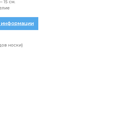
 15 см.
делие
 информации
дов носки)